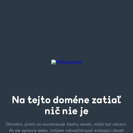
Na tejto
doméne zatiaľ
nič nie je
Dôvodov, prečo sa nezobrazuje žiadny obsah, môže byť
viacero.
Ak ste správca webu, môžete nahrať/zmazať
existujúci obsah